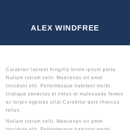
ALEX WINDFREE
Curabitur laoreet fringilla lorem ipsum porta.
Nullam rutrum velit. Maecenas sit amet
tincidunt elit. Pellentesque habitant morbi
tristique senectus et netus et malesuada fames
ac turpis egestas ulla! Curabitur quis rhoncus
tellus.
Nullam rutrum velit. Maecenas sit amet
tincidunt elit. Pellentesque habitant morbi