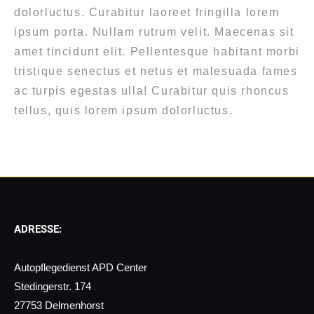
dolorluctus. Curabitur laoreet fringilla lorem
ipsum porta. Nullam rutrum velit. Maecenas sit
amet tincidunt elit. Pellentesque habitant morbi
tristique senectus et netus et malesuada fames
ac turpis egestas ulla! Curabitur quis rhoncus
tellus, quis lorem ipsum dolorluctus.
ADRESSE:
Autopflegedienst APD Center
Stedingerstr. 174
27753 Delmenhorst