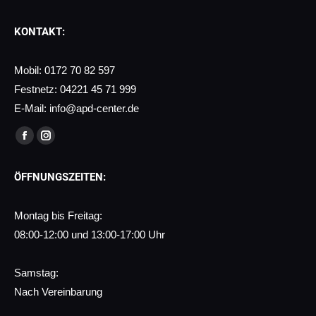
KONTAKT:
Mobil:
0172 70 82 597
Festnetz: 04221 45 71 999
E-Mail:
info@apd-center.de
Finden Sie uns auf:
Facebook
Instagram
page
page
ÖFFNUNGSZEITEN:
opens
opens
in
in
Montag bis Freitag:
new
new
08:00-12:00 und 13:00-17:00 Uhr
window
window
Samstag:
Nach Vereinbarung